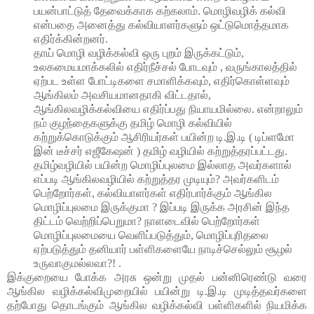
பயன்பாட்டுத் தேவைக்காக கற்கலாம். மொழிவழிக் கல்வி
என்பதை அனைத்து கல்வியாளர்களும் ஒட்டுமொத்தமாக
எதிர்க்கின்றனர்.
தாய் மொழி வழிக்கல்வி ஒரு புறம் இருக்கட்டும்,
உலகமையமாக்கலில் எதிர்நீச்சல் போடவும் , வருங்காலத்தில்
ஏற்பட உள்ள போட்டிகளை சமாளிக்கவும், எதிர்கொள்ளவும்
ஆங்கிலம் அவசியமானதாகி விட்டதால்,
ஆங்கிலவழிக்கல்வியை எதிர்ப்பது நியாயமில்லை. என்றாலும்
நம் குழந்தைகளுக்கு தமிழ் மொழி கல்வியில்
கற்றுக்கொடுக்கும் ஆசிரியர்கள் பயின்ற டி.இ.டி ( டிப்ளமோ
இன் டீச்சர் எஜீகேஷன் ) தமிழ் வழியில் கற்றுத்தரப்பட்டது.
தமிழ்வழியில் பயின்ற மொழிப்புலமை இல்லாத அவர்களால்
எப்படி ஆங்கிலவழியில் கற்றுத்தர முடியும்? அவர்களிடம்
பெற்றோர்கள், கல்வியாளர்கள் எதிர்பார்க்கும் ஆங்கில
மொழிப்புலமை இருக்குமா ? இப்படி இருக்க அரசின் இந்த
திட்டம் வெற்றிப்பெறுமா? நாளடைவில் பெற்றோர்கள்
மொழிப்புலமையை வெளிப்படுத்தும், மொழிப்புரிதலை
ஏற்படுத்தும் தனியார் பள்ளிகளையே நாடிச்செல்லும் சூழல்
உருவாகுமல்லவா?! .
இக்குறையை போக்க அரசு ஒன்று முதல் பன்னிரெண்டு வரை
ஆங்கில வழிக்கல்விமுறையில் பயின்று டி.இ.டி முடித்தவர்களை
தற்போது தொடங்கும் ஆங்கில வழிக்கல்வி பள்ளிகளில் நியமிக்க