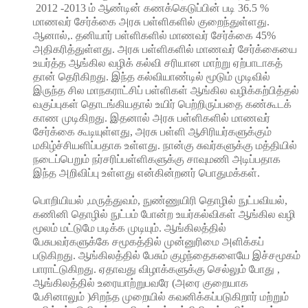
2012 -2013 ம் ஆண்டின் கணக்கெடுப்பின் படி 36.5 %
மாணவர் சேர்க்கை அரசு பள்ளிகளில் குறைந்துள்ளது.
ஆனால்,. தனியார் பள்ளிகளில் மாணவர் சேர்க்கை 45%
அதிகரித்துள்ளது. அரசு பள்ளிகளில் மாணவர் சேர்க்கையை
உயர்த்த ஆங்கில வழிக் கல்வி சரியான மாற்று ஏற்பாடாகத்
தான் தெரிகிறது. இந்த கல்வியாண்டில் மூடும் முடிவில்
இருந்த சில மாநகராட்சிப் பள்ளிகள் ஆங்கில வழிக்கற்பித்தல்
வகுப்புகள் தொடங்கியதால் உயிர் பெற்றிருப்பதை கண்கூடக்
காண முடிகிறது. இதனால் அரசு பள்ளிகளில் மாணவர்
சேர்க்கை கூடியுள்ளது, அரசு பள்ளி ஆசிரியர்களுக்கும்
மகிழ்ச்சியளிப்பதாக உள்ளது. நான்கு சுவர்களுக்கு மத்தியில்
நடைப்பெறும் நர்சரிப்பள்ளிகளுக்கு சாவுமணி அடிப்பதாக
இந்த அறிவிப்பு உள்ளது என்கின்றனர் பொதுமக்கள்.
பொறியியல் ,மருத்துவம், நுண்ணுயிரி தொழில் நுட்பவியல்,
கணினி தொழில் நுட்பம் போன்ற உயர்கல்விகள் ஆங்கில வழி
மூலம் மட்டுமே படிக்க முடியும். ஆங்கிலத்தில்
பேசுபவர்களுக்கே சமூகத்தில் முன்னுரிமை அளிக்கப்
படுகிறது. ஆங்கிலத்தில் பேசும் குழந்தைகளையே இச்சமூகம்
பாராட்டுகிறது. ஏதாவது விழாக்களுக்கு செல்லும் போது ,
ஆங்கிலத்தில் உரையாற்றுபவரே (அரை குறையாக
பேசினாலும் )சிறந்த முறையில் கவனிக்கப்படுகிறார் மற்றும்