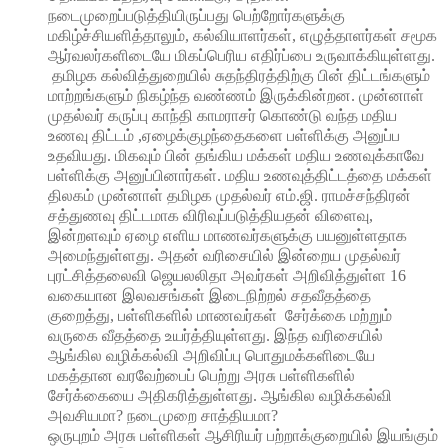
நடைமுறைப்படுத்தியிருப்பது பெற்றோர்களுக்கு
மகிழ்ச்சியளித்தாலும், கல்வியாளர்கள், எழுத்தாளர்கள் சமூக
ஆர்வலர்களிடையே மிகப்பெரிய எதிர்ப்பை உருவாக்கியுள்ளது.
தமிழக கல்வித்துறையில் சுதந்திரத்திற்கு பின் திட்டங்களும்
மாற்றங்களும் நிகழ்ந்த வண்ணம் இருக்கின்றன. முன்னாள்
முதல்வர் கருப்பு காந்தி காமராசர் கொண்டு வந்த மதிய
உணவு திட்டம் ,ஏழைக்குழந்தைகளை பள்ளிக்கு அனுப்ப
உதவியது. மிகவும் பின் தங்கிய மக்கள் மதிய உணவுக்காவே
பள்ளிக்கு அனுப்பினார்கள். மதிய உணவுத்திட்டத்தை மக்கள்
திலகம் முன்னாள் தமிழக முதல்வர் எம்.ஜி. ராமச்சந்திரன்
சத்துணவு திட்டமாக விரிவுப்படுத்தியதன் விளைவு,
இன்றளவும் ஏழை எளிய மாணவர்களுக்கு பயனுள்ளதாக
அமைந்துள்ளது. அதன் வரிசையில் இன்றைய முதல்வர்
புரட்சித்தலைவி ஜெயலலிதா அவர்கள் அறிவித்துள்ள 16
வகையான இலவசங்கள் இடைநிற்றல் சதவீதத்தை
குறைத்து, பள்ளிகளில் மாணவர்கள் சேர்க்கை மற்றும்
வருகை வீதத்தை உயர்த்தியுள்ளது. இந்த வரிசையில்
ஆங்கில வழிக்கல்வி அறிவிப்பு பொதுமக்களிடையே
மகத்தான வரவேற்பைப் பெற்று அரசு பள்ளிகளில்
சேர்க்கையை அதிகரித்துள்ளது. ஆங்கில வழிக்கல்வி
அவசியமா? நடைமுறை சாத்தியமா?
ஒருபுறம் அரசு பள்ளிகள் ஆசிரியர் பற்றாக்குறையில் இயங்கும்