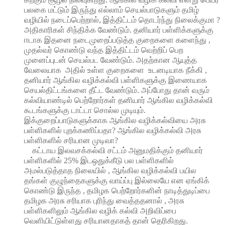
பலகை மட்டும் இருந்து எல்லாம் செயல்பாடுகளும் தமிழ்
வழியில் நடைப்பெற்றால், இத்திட்டம் தொடர்ந்து நிலைக்குமா ?
அதிகாரிகள் சிந்திக்க வேண்டும். தனியார் பள்ளிக்களுக்கு
ஈடாக இதனை நடைமுறைப்படுத்த குறைகளை களைந்து ,
முதல்வர் கொண்டு வந்த இத்திட்டம் வெற்றிப் பெற
முனைப்புடன் செயல்பட வேண்டும். அதற்கான ஆயுத்த
வேலையாக அதில் உள்ள குறைகளை உடனடியாக நீக்கி ,
தனியார் ஆங்கில வழிக்கல்வி பள்ளிகளுக்கு இணையாக
செயல்திட்டங்களை தீட்ட வேண்டும். அப்போது தான் வரும்
கல்வியாண்டில் பெற்றோர்கள் தனியார் ஆங்கில வழிக்கல்வி
கூடங்களுக்கு டாட்டா சொல்ல முடியும்.
இக்குறைப்பாடுகளுக்காக ஆங்கில வழிக்கல்வியை அரசு
பள்ளிகளில் புறக்கணிப்பதா? ஆங்கில வழிக்கல்வி அரசு
பள்ளிகளில் சரியான முடிவா?
கட்டாய இலவசக்கல்வி சட்டம் அனுமதிக்கும் தனியார்
பள்ளிகளில் 25% இடஒதுக்கீடு பல பள்ளிகளில்
அமல்படுத்தாத நிலையில் , ஆங்கில வழிக்கல்வி பயில
தங்கள் குழுந்தைகளுக்கு வாய்ப்பு இல்லையே என ஏங்கிக்
கொண்டு இருந்த , தமிழக பெற்றோர்களின் நாடித்துடிப்பை
தமிழக அரசு சரியாக புரிந்து வைத்ததனால் , அரசு
பள்ளிகளிலும் ஆங்கில வழிக் கல்வி அறிவிப்பை
வெளியிட்டுள்ளது சரியானதாகத் தான் தெரிகிறது.