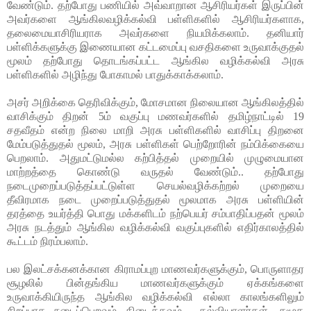
வேண்டும். தற்போது பணியில் அவ்வாறான ஆசிரியர்கள் இருப்பின்
அவர்களை ஆங்கிலவழிக்கல்வி பள்ளிகளில் ஆசிரியர்களாக,
தலைமையாசிரியராக அவர்களை நியமிக்கலாம். தனியார்
பள்ளிக்களுக்கு இணையான கட்டமைப்பு வசதிகளை உருவாக்குதல்
மூலம் தற்போது தொடங்கப்பட்ட ஆங்கில வழிக்கல்வி அரசு
பள்ளிகளில் அழிந்து போகாமல் பாதுக்காக்கலாம்.
அசர் அறிக்கை தெரிவிக்கும், மோசமான நிலையான ஆங்கிலத்தில்
வாசிக்கும் திறன் 5ம் வகுப்பு மணவர்களில் தமிழ்நாட்டில் 19
சதவீதம் என்ற நிலை மாறி அரசு பள்ளிகளில் வாசிப்பு திறனை
மேம்படுத்துதல் மூலம், அரசு பள்ளிகள் பெற்றோரின் நம்பிக்கையை
பெறலாம். அதுமட்டுமல்ல கற்பித்தல் முறையில் முழுமையான
மாற்றத்தை கொண்டு வருதல் வேண்டும்.. தற்போது
நடைமுறைப்படுத்தப்பட்டுள்ள செயல்வழிக்கற்றல் முறையை
தீவிரமாக நடை முறைப்படுத்துதல் மூலமாக அரசு பள்ளியின்
தரத்தை உயர்த்தி பொது மக்களிடம் நற்பெயர் சம்பாதிப்பதன் மூலம்
அரசு நடத்தும் ஆங்கில வழிக்கல்வி வகுப்புகளில் எதிர்காலத்தில்
கூட்டம் நிரம்பலாம்.
பல இலட்சக்கனக்கான கிராமப்புற மாணவர்களுக்கும், பொருளாதர
சூழலில் பின்தங்கிய மாணவர்களுக்கும் ஏக்கங்களை
உருவாக்கியிருந்த ஆங்கில வழிக்கல்வி எல்லா காலங்களிலும்
சிறப்பாக நடைப்பெறவும் கிடைக்கவும் கல்வியாளர்கள், சமூக