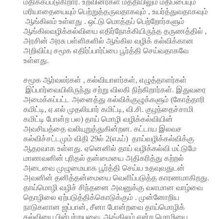
மதிக்கப்படுகிறார். உறவினர்கள் மத்தியிலும் மதிப்பையும்
மரியாதையையும் பெற்றுத்தருவதாகவும் , உயர்த்துவதாகவும்
ஆங்கிலம் உள்ளது . ஒட்டு மொத்தப் பெற்றோர்களும்
ஆங்கிலவழிக்கல்வியை எதிர்நோக்கியிருந்த தருணத்தில் ,
அரசின் அரசு பள்ளிகளில் ஆங்கில வழிக் கல்விக்கான
அறிவிப்பு சமூக எதிர்ப்பார்ப்பை பூர்த்தி செய்வதாகவே
உள்ளது.
சமூக ஆர்வலர்கள் , கல்வியாளர்கள், எழுத்தாளர்கள்
இப்பார்வையிலிருந்து சற்று விலகி நிற்கிறார்கள். இதுவரை
அமைக்கப்பட்ட அனைத்து கல்விக்குழுக்களும் (கோத்தாரி
கமிட்டி, ஏ.எல் முதலியார் கமிட்டி, வி.சி. குழந்தைச்சாமி
கமிட்டி போன்ற பல) தாய் மொழி வழிக்கல்வியின்
அவசியத்தை வலியுறுத்துகின்றன. கட்டாய இலவச
கல்விச்சட்டமும் விதி 29ல் 2(எஃப்) தாய்வழிக்கல்விக்கு
ஆதரவாக உள்ளது. ஏனெனில் தாய் வழிக்கல்வி மட்டுமே
மாணவனின் புரிதல் தன்மையை அதிகரித்து கற்றல்
அடைவை முழுமையாக பூர்த்தி செய்ய உதவுவதுடன்
அவனின் தனித்தன்மையை வெளிப்படுத்த காரணமாகிறது.
தாய்மொழி வழிச் சிந்தனை அவனுக்கு வளமான வாழ்வை
தொழிலை ஏற்படுத்திக்கொடுக்கும் . முன்னோறிய
நாடுகளான ஜப்பான், சீனா போன்றவை தாய்மொழிக்
கல்வியை பின்பற்றுபவை. ஆங்கிலம் என்ற மொழியை