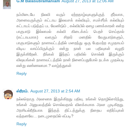
G.M Balasubramaniam
August 27, 2013 at 12:06 AM
நம்மிடையே நிலவி வரும் ஏற்றதாழ்வுகளுக்குத் தீர்வாக,
அனைவருக்கும் கட்டாய இலவசக் கல்வியும், சமச்சீர்க் கல்வியும்
கட்டாயப் படுத்தப் பட வேண்டும் , கல்வியில் ஏழை பணக்காரன் என்ற
பாகுபாடு இல்லாமல் கல்வி கிடைக்கப் பெறச் செய்தால்
(கட்டாயமாக) வளரும் சிறார் மனதில் வேறுபாடுகளும்,
பாகுபாடுகளும் நாளாவட்டத்தில் மறைந்து ஒரு பேதமற்ற சமுதாயம்
விடிய வாய்ப்பிருக்கும் என்று நான் பல பதிவுகள் எழுதி
இருக்கிறேன். நீங்கள் இந்தப் பதிவில் சொல்லி இருக்கும்
விஷயங்கள் நாளாவட்டத்தில் நான் நினைப்பதுபோல் நடக்க முதல்படி
என்று எண்ணலாமா.? வாழ்த்துகள்
Reply
ஸ்ரீராம்.
August 27, 2013 at 2:54 AM
நல்லதொரு அலசலாக இருக்கிறது பதிவு. உங்கள் தொழில்சார்ந்து,
உங்கள் அனுபவத்தில் சொல்வதால் விளக்கமாக அலச முடிகிறது.
அரசியல்ரீதியாக இந்தத் திட்டத்துக்கு நிறைய எதிர்ப்புகள்
வந்தனவே... நடைமுறையில் எப்படி?
Reply